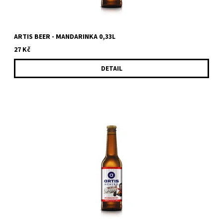
ARTIS BEER - MANDARINKA 0,33L
27 Kč
DETAIL
Světlé nealkoholické pivo pro příležitosti, kdy nechceš nebo
nemůžeš. Driver vás překvapí zlatavou barvou, stabilní pěnou i...