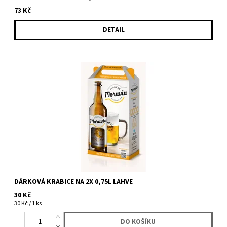
73 Kč
DETAIL
stylový kartonový obal na 2 lahve o velikosti 750ml. Potěšte své
blízké skvělým pivkem v dárkovém balení. Výběr piva necháme
na...
DÁRKOVÁ KRABICE NA 2X 0,75L LAHVE
30 Kč
30 Kč / 1 ks