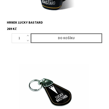
HRNEK LUCKY BASTARD
269 Kč
Klíčenka s logem Lucky Bastard. Imitace kůže.