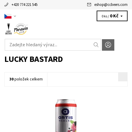
+420 774 221 545
eshop
@
ccbeers.com
0 Kč
0 ks /
LUCKY BASTARD
30
položek celkem
Nealkoholický ochucený nápoj na bázi piva Grep Tour
nealkoholické osvěžující pivo se 100% zárukou kvality, chuti a...