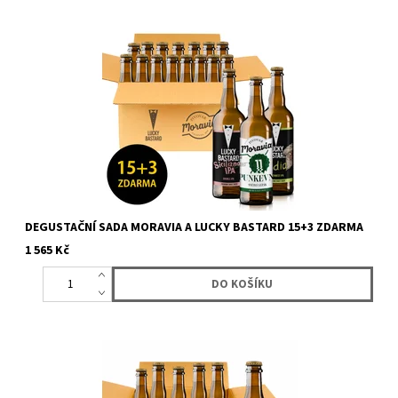
Akce na krabici 18 kusů (15+3 zdarma) piv značky Moravia a Lucky
Bastard. Dostanete 18 lahví piva Moravia a Lucky...
DEGUSTAČNÍ SADA MORAVIA A LUCKY BASTARD 15+3 ZDARMA
1 565 Kč
Degustační sada piv 5+1 ZDARMA pro jednoho pivního znalce
nebo pro toho, kdo se rád rozdělí:-) Dostanete 6 lahví piva...