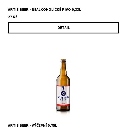
ARTIS BEER - NEALKOHOLICKÉ PIVO 0,33L
27 Kč
DETAIL
Lehké výčepní pivo českého typu s žateckým chmelem. Pro
všechny, kteří se hýbou a je pro ně příjemná jakákoliv aktivita,...
ARTIS BEER - VÝČEPNÍ 0,75L