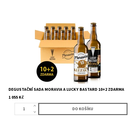
Akce na krabici 12 kusů (10+2 zdarma) piv značky Moravia a Lucky
Bastard. Dostanete 12 lahví piva Moravia a Lucky...
DEGUSTAČNÍ SADA MORAVIA A LUCKY BASTARD 10+2 ZDARMA
1 055 Kč