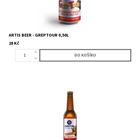
ARTIS BEER - GREPTOUR 0,50L
28 Kč
Ochucený nápoj na bázi piva. Mandarinkový ochucený nápoj na
bázi piva je osvěžující nápoj, který kombinuje chuť...