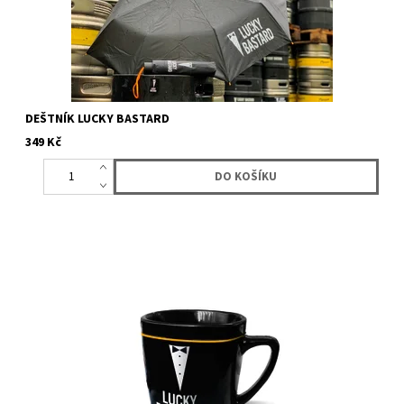
DEŠTNÍK LUCKY BASTARD
349 Kč
Keramický hrnek s logem Lucky Bastard v dárkové krabičce. 250
ml.