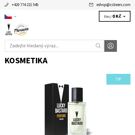
+420 774 221 545
eshop
@
ccbeers.com
0 Kč
0 ks /
KOSMETIKA
TIP
CHCEŠ VONĚT JAKO LUCKY BASTARD? Staň se LUCKY BASTARDEM!
Pánská parfémovaná voda Lucky Bastard je prémiovým
produktem naší...