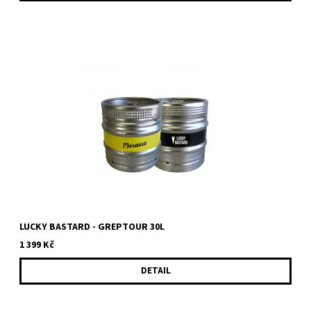
Nealkoholický ochucený nápoj na bázi piva Grep Tour
nealkoholické osvěžující pivo se 100% zárukou kvality, chuti a...
LUCKY BASTARD - GREPTOUR 30L
1 399 Kč
DETAIL