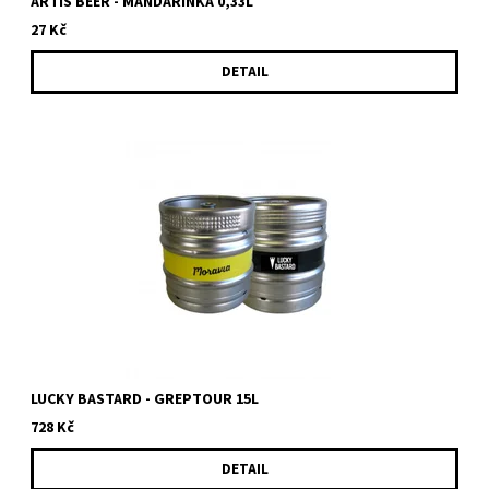
ARTIS BEER - MANDARINKA 0,33L
27 Kč
DETAIL
Nealkoholický ochucený nápoj na bázi piva Grep Tour
nealkoholické osvěžující pivo se 100% zárukou kvality, chuti a...
LUCKY BASTARD - GREPTOUR 15L
728 Kč
DETAIL