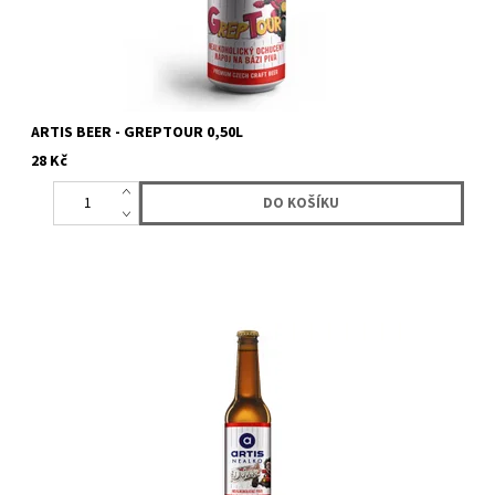
ARTIS BEER - GREPTOUR 0,50L
28 Kč
Světlé nealkoholické pivo pro příležitosti, kdy nechceš nebo
nemůžeš. Driver vás překvapí zlatavou barvou, stabilní pěnou i...