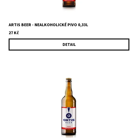
ARTIS BEER - NEALKOHOLICKÉ PIVO 0,33L
27 Kč
DETAIL
Lehké výčepní pivo českého typu s žateckým chmelem. Pro
všechny, kteří se hýbou a je pro ně příjemná jakákoliv aktivita,...