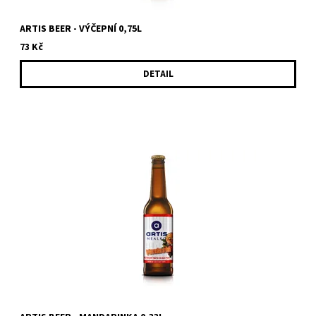
ARTIS BEER - VÝČEPNÍ 0,75L
73 Kč
DETAIL
Ochucený nápoj na bázi piva. Mandarinkový ochucený nápoj na
bázi piva je osvěžující nápoj, který kombinuje chuť...