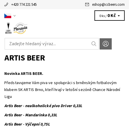
+420 774 221 545
eshop
@
ccbeers.com
0 Kč
0 ks /
ARTIS BEER
Novinka ARTIS BEER.
Představujeme Vám piva ve spolupráci s brněnským fotbalovým
Chance Národní
klubem SK ARTIS Brno, kteří hrají v letošní sezóně
Ligu
Artis Beer - nealkoholické pivo Driver 0,33L
Artis Beer - Mandarinka 0,33L
Artis Beer - Výčepní 0,75L