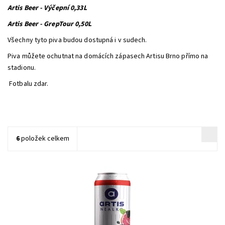
Artis Beer - Výčepní 0,33L
Artis Beer - GrepTour 0,50L
Všechny tyto piva budou dostupná i v sudech.
Piva můžete ochutnat na domácích zápasech Artisu Brno přímo na
stadionu.
Fotbalu zdar.
6
položek celkem
Nealkoholický ochucený nápoj na bázi piva Grep Tour
nealkoholické osvěžující pivo se 100% zárukou kvality, chuti a...