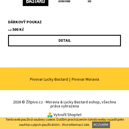
DÁRKOVÝ POUKAZ
500 Kč
od
DETAIL
Pivovar Lucky Bastard
|
Pivovar Moravia
2026 © Žítpivo.cz - Moravia & Lucky Bastard eshop, všechna
práva vyhrazena
Vytvořil Shoptet
Tento web používá soubory cookie. Dalším procházením tohoto webu vyjadřujete
souhlas s jejich používáním.. Více informací
zde
.
ROZUMÍM