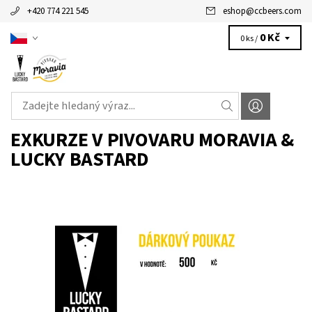
+420 774 221 545
eshop
@
ccbeers.com
0 Kč
0 ks /
EXKURZE V PIVOVARU MORAVIA &
LUCKY BASTARD
K vyzvednutí v Pivovaru Moravia & Lucky Bastard (Brno,
Medlánky) nebo na centrálním skladu (Brno, ViPark - Vinohradská...