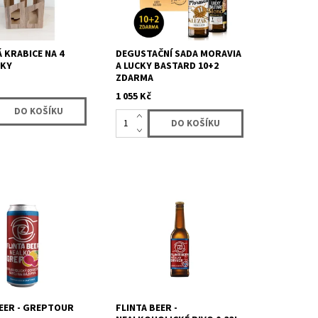
 KRABICE NA 4
DEGUSTAČNÍ SADA MORAVIA
KY
A LUCKY BASTARD 10+2
ZDARMA
1 055 Kč
ický ochucený nápoj
Světlé nealkoholické pivo pro
iva Grep Tour
příležitosti, kdy nechceš
ické osvěžující pivo
nebo nemůžeš. Driver vás
árukou kvality,
překvapí zlatavou barvou,
stabilní pěnou i...
BEER - GREPTOUR
FLINTA BEER -