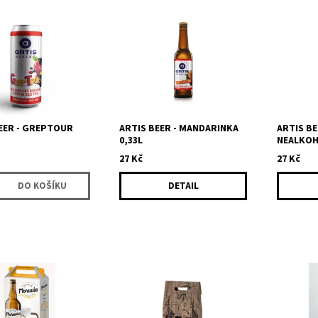
lický ochucený nápoj
Ochucený nápoj na bázi piva.
Světlé ne
piva Grep Tour
Mandarinkový ochucený nápoj
příležito
lické osvěžující pivo
na bázi piva je osvěžující
nebo nemů
zárukou kvality,
nápoj, který kombinuje chuť...
překvapí 
stabilní pě
EER - GREPTOUR
ARTIS BEER - MANDARINKA
ARTIS BE
0,33L
NEALKOHO
27 Kč
27 Kč
DETAIL
kartonový obal na 2
Dárkový obal na tři lahve z
Dárková k
elikosti 750ml.
vlnité lepenky s potiskem
plechovek
své blízké skvělým
"Varna". Krabička má
Vyberte si
 dárkovém balení.
jednoduché skládané dno -
chuti.
va necháme na...
lze složit bez nutnosti...