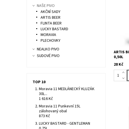
NAŠE PIVO
Nealkoho
AKČNÍ SADY
na bázi 
ARTIS BEER
nealkoho
FLINTA BEER
se 100% 
LUCKY BASTARD
chuti a...
MORAVIA
PLECHOVKY
NEALKO PIVO
ARTIS B
SUDOVÉ PIVO
0,50L
28 Kč
TOP 10
Moravia 11 MEDLÁNECKÝ KLUZÁK
30L...
1 616 Kč
Moravia 11 Punkevní 15L
stylový 
zálohovaný obal
lahve o v
873 Kč
Potěšte 
pivkem v
LUCKY BASTARD - GENTLEMAN
Výběr pi
0,75L