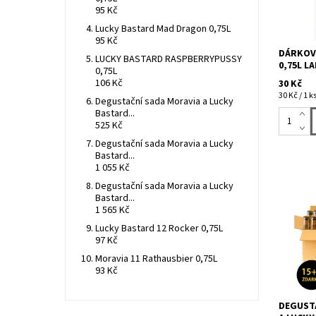
95 Kč
Lucky Bastard Mad Dragon 0,75L
95 Kč
DÁRKOVÁ
LUCKY BASTARD RASPBERRYPUSSY
0,75L L
0,75L
106 Kč
30 Kč
30 Kč / 1 k
Degustační sada Moravia a Lucky
Bastard...
525 Kč
Degustační sada Moravia a Lucky
Bastard...
1 055 Kč
Degustační sada Moravia a Lucky
Bastard...
Akce na 
1 565 Kč
zdarma) 
Lucky Ba
Lucky Bastard 12 Rocker 0,75L
lahví piv
97 Kč
Moravia 11 Rathausbier 0,75L
93 Kč
DEGUST