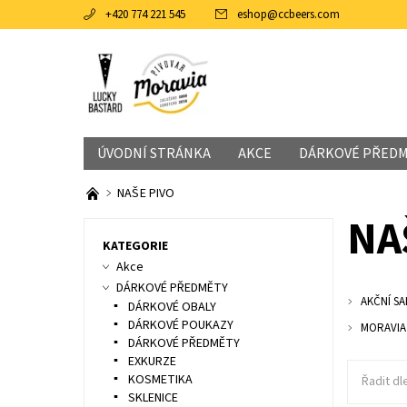
+420 774 221 545
eshop
@
ccbeers.com
ÚVODNÍ STRÁNKA
AKCE
DÁRKOVÉ PŘED
NAŠE PIVO
NA
KATEGORIE
Akce
DÁRKOVÉ PŘEDMĚTY
AKČNÍ S
DÁRKOVÉ OBALY
DÁRKOVÉ POUKAZY
MORAVIA
DÁRKOVÉ PŘEDMĚTY
EXKURZE
KOSMETIKA
Řadit dl
SKLENICE