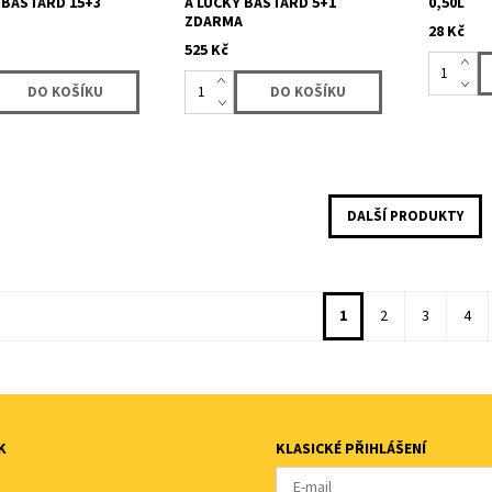
 BASTARD 15+3
A LUCKY BASTARD 5+1
0,50L
A
ZDARMA
28 Kč
525 Kč
DALŠÍ PRODUKTY
1
2
3
4
K
KLASICKÉ PŘIHLÁŠENÍ