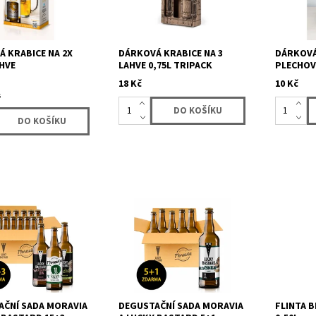
 KRABICE NA 2X
DÁRKOVÁ KRABICE NA 3
DÁRKOVÁ
AHVE
LAHVE 0,75L TRIPACK
PLECHOV
18 Kč
10 Kč
s
krabici 18 kusů (15+3
Degustační sada piv 5+1
Nealkohol
piv značky Moravia a
ZDARMA pro jednoho pivního
na bázi p
stard. Dostanete 18
znalce nebo pro toho, kdo se
nealkohol
a Moravia a Lucky...
rád rozdělí:-) Dostanete 6
se 100% z
lahví piva...
chuti a...
AČNÍ SADA MORAVIA
DEGUSTAČNÍ SADA MORAVIA
FLINTA 