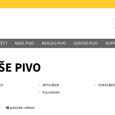
MĚTY
NAŠE PIVO
NEALKO PIVO
SUDOVÉ PIVO
DOP
ŠE PIVO
ADY
ARTIS BEER
FLINTA BEE
PLECHOVKY
e:
43
položek celkem