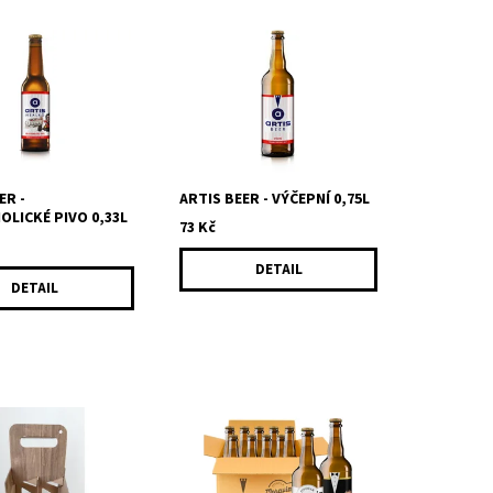
alkoholické pivo pro
Lehké výčepní pivo českého
sti, kdy nechceš
typu s žateckým chmelem.
žeš. Driver vás
Pro všechny, kteří se hýbou a
zlatavou barvou,
je pro ně příjemná jakákoliv
nou i...
aktivita,...
ER -
ARTIS BEER - VÝČEPNÍ 0,75L
LICKÉ PIVO 0,33L
73 Kč
DETAIL
DETAIL
rabice na 4 ks
Akce na krabici 12 kusů (10+2
 vlastního výběru.
zdarma) piv značky Moravia a
 pivka dle vlastní
Lucky Bastard. Dostanete 12
lahví piva Moravia a Lucky...