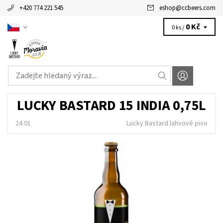
+420 774 221 545
eshop
@
ccbeers.com
0 Kč
0 ks /
LUCKY BASTARD 15 INDIA 0,75L
24.01
Lucky Bastard lahvové pivo