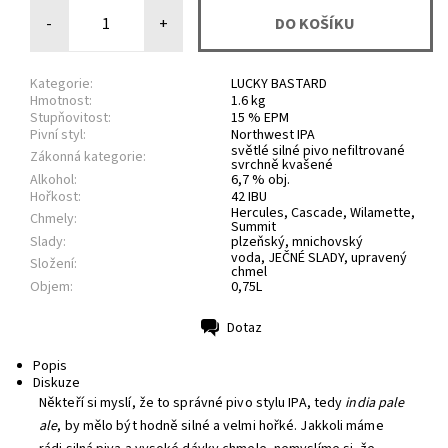
-
+
Kategorie:
LUCKY BASTARD
Hmotnost:
1.6 kg
Stupňovitost:
15 % EPM
Pivní styl:
Northwest IPA
světlé silné pivo nefiltrované
Zákonná kategorie:
svrchně kvašené
Alkohol:
6,7 % obj.
Hořkost:
42 IBU
Hercules, Cascade, Wilamette,
Chmely:
Summit
Slady:
plzeňský, mnichovský
voda, JEČNÉ SLADY, upravený
Složení:
chmel
Objem:
0,75L
Dotaz
Tisk
Popis
Diskuze
Někteří si myslí, že to správné pivo stylu IPA, tedy
india pale
ale
, by mělo být hodně silné a velmi hořké. Jakkoli máme