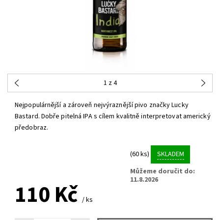
1
z 4
Nejpopulárnější a zároveň nejvýraznější pivo značky Lucky
Bastard. Dobře pitelná IPA s cílem kvalitně interpretovat americký
předobraz.
(60 ks)
SKLADEM
Můžeme doručit do:
11.8.2026
110 Kč
/ ks