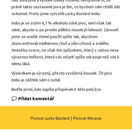
rádi silná piva a vysoké dávky chmele, nemyslíme si, že
právě takto sestavené pivo je tím, co bychom vám chtěli dát
ochutnat. Proto jsme vytvořili Lucky Bastard India.
India je se svými 6,7 % alkoholu silné pivo, není však tak
silné, abyste si po prvním půllitru museli jít lehnout. Zároveň
jsme se snažili chmel použít spíše tak, abychom
zkoncentrovali nádhernou chuť a vůni citrusů a zralého
tmavého ovoce, ne však tím způsobem, který s sebou nese
výraznou hořkost, která vás od pití spíše odrazuje než vás k
němu láká.
Výsledkem je výrazný, přesto vyvážený kousek. Žít pivo
India je zážitek sám o sobě.
Buďte první, kdo napíše příspěvek k této položce.
Přidat komentář
Pivovar Lucky Bastard
|
Pivovar Moravia