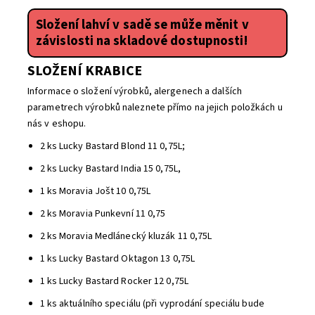
Složení lahví v sadě se může měnit v
závislosti na skladové dostupnosti!
SLOŽENÍ KRABICE
Informace o složení výrobků, alergenech a dalších
parametrech výrobků naleznete přímo na jejich položkách u
nás v eshopu.
2 ks
Lucky Bastard Blond 11 0,75L
;
2 ks
Lucky Bastard India 15 0,75L,
1 ks
Moravia Jošt 10 0,75L
2 ks
Moravia Punkevní 11 0,75
2 ks
Moravia Medlánecký kluzák 11 0,75L
1 ks
Lucky Bastard Oktagon 13 0,75L
1 ks
Lucky Bastard Rocker 12 0,75L
1 ks aktuálního speciálu (při vyprodání speciálu bude