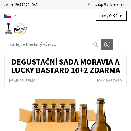
+420 774 221 545
eshop
@
ccbeers.com
0 Kč
0 ks /
DEGUSTAČNÍ SADA MORAVIA A
LUCKY BASTARD 10+2 ZDARMA
KRABICELBPM2
LUCKY BASTARD