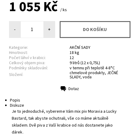
1 055 Kč
/ ks
-
+
Kategorie:
AKČNÍ SADY
Hmotnost:
18 kg
Počet láhví v krabici:
12
Celkový objem piva:
9 litrů (12 x 0,75L)
Podmínky skladování:
v temnu při teplotě 4-8°C
chmelové produkty, JEČNÉ
Složení:
SLADY, voda
Dotaz
Tisk
Popis
Diskuze
Je to jednoduché, vybereme Vám mix piv Moravia a Lucky
Bastard, tak abyste ochutnali, vše co máme aktuálně
skladem. Dvě piva z Vaší krabice od nás dostanete jako
dárek.