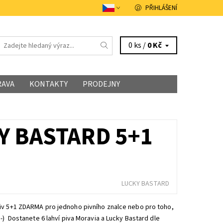
PŘIHLÁŠENÍ
0 ks /
0 Kč
RAVA
KONTAKTY
PRODEJNY
Y BASTARD 5+1
LUCKY BASTARD
iv 5+1 ZDARMA pro jednoho pivního znalce nebo pro toho,
:-) Dostanete 6 lahví piva Moravia a Lucky Bastard dle