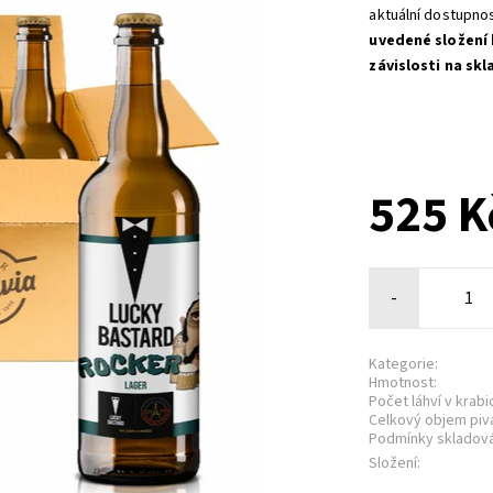
aktuální dostupnos
uvedené složení 
závislosti na sk
525 
-
Kategorie:
Hmotnost:
Počet láhví v krabic
Celkový objem piv
Podmínky skladová
Složení: