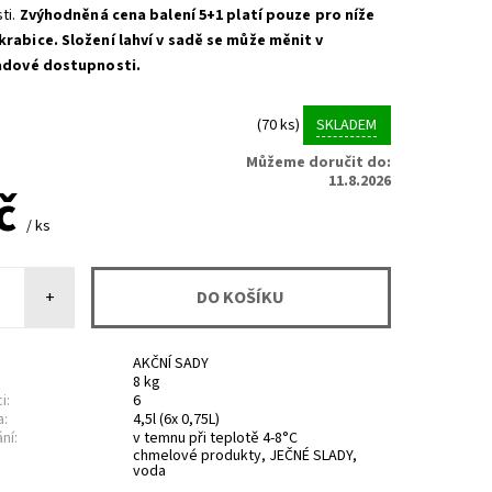
ti.
Zvýhodněná cena balení 5+1 platí pouze pro níže
krabice.
Složení lahví v sadě se může měnit v
ladové dostupnosti.
(70 ks)
SKLADEM
Můžeme doručit do:
11.8.2026
Kč
/ ks
+
AKČNÍ SADY
8 kg
i:
6
a:
4,5l (6x 0,75L)
ní:
v temnu při teplotě 4-8°C
chmelové produkty, JEČNÉ SLADY,
voda