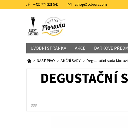
+420 774 221 545
eshop
@
ccbeers.com
ÚVODNÍ STRÁNKA
AKCE
DÁRKOVÉ PŘED
NAŠE PIVO
AKČNÍ SADY
Degustační sada Moravi
DEGUSTAČNÍ S
998