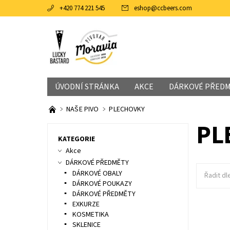
+420 774 221 545
eshop
@
ccbeers.com
ÚVODNÍ STRÁNKA
AKCE
DÁRKOVÉ PŘED
NAŠE PIVO
PLECHOVKY
PL
KATEGORIE
Akce
DÁRKOVÉ PŘEDMĚTY
DÁRKOVÉ OBALY
Řadit dl
DÁRKOVÉ POUKAZY
DÁRKOVÉ PŘEDMĚTY
EXKURZE
Umírněně
KOSMETIKA
konzumen
doposud
SKLENICE