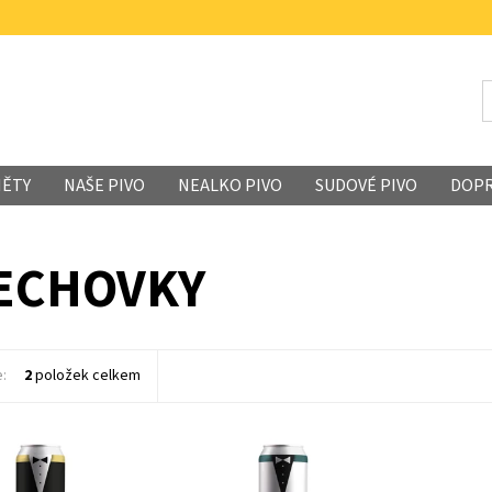
MĚTY
NAŠE PIVO
NEALKO PIVO
SUDOVÉ PIVO
DOP
ECHOVKY
e:
2
položek celkem
 výrazné pivo pro
Nefiltrovaný a pasterizovaný,
ty, kteří třeba
světlý ležák. Hořkost udávají
 vůbec svrchně
chmely Most, Harmonie,