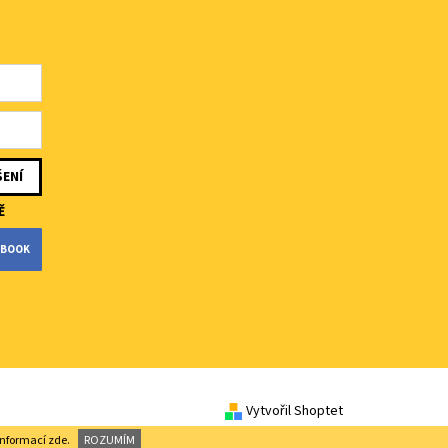
Ě
CEBOOK
Vytvořil Shoptet
 informací
zde
.
ROZUMÍM