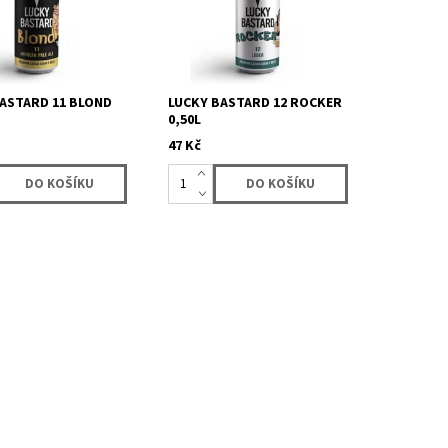
pivo - ALE -
Žatecký poloraný červeňák.
ali. Vysoká svěžest
Vítěz PIVEX 2024...
ASTARD 11 BLOND
LUCKY BASTARD 12 ROCKER
0,50L
47 Kč