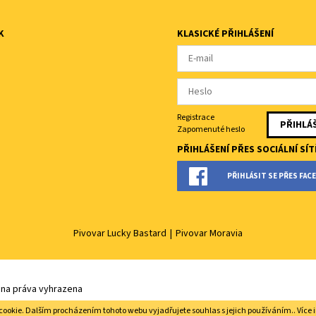
K
KLASICKÉ PŘIHLÁŠENÍ
Registrace
Zapomenuté heslo
PŘIHLÁŠENÍ PŘES SOCIÁLNÍ SÍT
PŘIHLÁSIT SE PŘES FA
Pivovar Lucky Bastard
|
Pivovar Moravia
hna práva vyhrazena
cookie. Dalším procházením tohoto webu vyjadřujete souhlas s jejich používáním.. Více