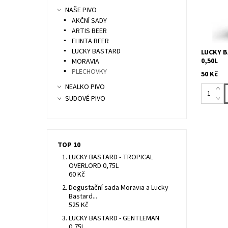
kvašené 
NAŠE PIVO
neochutn
a...
AKČNÍ SADY
ARTIS BEER
FLINTA BEER
LUCKY BASTARD
LUCKY B
0,50L
MORAVIA
PLECHOVKY
50 Kč
NEALKO PIVO
SUDOVÉ PIVO
TOP 10
LUCKY BASTARD - TROPICAL
OVERLORD 0,75L
60 Kč
Degustační sada Moravia a Lucky
Bastard...
525 Kč
LUCKY BASTARD - GENTLEMAN
0,75L