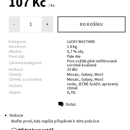
107 Kč
/ ks
-
+
Kategorie:
LUCKY BASTARD
Hmotnost:
1.6 kg
Alkohol:
5,7 % obj.
Pivní styl:
Pale Ale
Pivo světlé plné nefiltrované
Zákonná kategorie:
svrchně kvašené
Hořkost:
33 IBU
Chmely:
Mosaic, Galaxy, Most
Chmely za studena:
Mosaic, Galaxy, Most
voda, JEČNÉ SLADY, upravený
Složení:
chmel
Objem:
0,75L
Dotaz
Tisk
Diskuze
Buďte první, kdo napíše příspěvek k této položce.