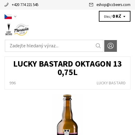
+420 774 221 545
eshop
@
ccbeers.com
0 Kč
0 ks /
LUCKY BASTARD OKTAGON 13
0,75L
996
LUCKY BASTARD