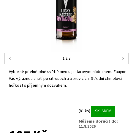
1
z 3
Výborně pitelné plné světlé pivo s jantarovým nádechem. Zaujme
Vás výraznou chutí po citrusech a borovicích. Střední chmelová
hořkost s příjemným dozvukem.
(81 ks)
SKLADEM
Můžeme doručit do:
11.8.2026