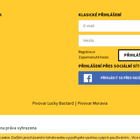
K
KLASICKÉ PŘIHLÁŠENÍ
Registrace
Zapomenuté heslo
PŘIHLÁŠENÍ PŘES SOCIÁLNÍ SÍT
PŘIHLÁSIT SE PŘES FA
Pivovar Lucky Bastard
|
Pivovar Moravia
hna práva vyhrazena
cookie. Dalším procházením tohoto webu vyjadřujete souhlas s jejich používáním.. Více