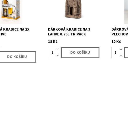
 dárkovém balení.
jednoduché skládané dno -
chuti.
va necháme na...
lze složit bez nutnosti...
 KRABICE NA 2X
DÁRKOVÁ KRABICE NA 3
DÁRKOVÁ
AHVE
LAHVE 0,75L TRIPACK
PLECHOV
18 Kč
10 Kč
s