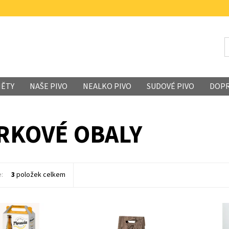
MĚTY
NAŠE PIVO
NEALKO PIVO
SUDOVÉ PIVO
DOP
RKOVÉ OBALY
e:
3
položek celkem
kartonový obal na 2
Dárkový obal na tři lahve z
Dárková k
elikosti 750ml.
vlnité lepenky s potiskem
plechovek
své blízké skvělým
"Varna". Krabička má
Vyberte si