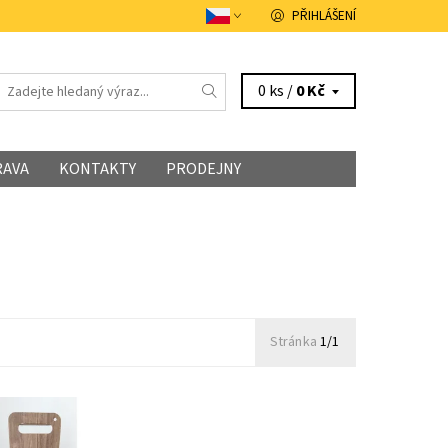
PŘIHLÁŠENÍ
0 ks /
0 Kč
RAVA
KONTAKTY
PRODEJNY
Stránka
1/1
rabice na 4 ks
 vlastního výběru.
 pivka dle vlastní