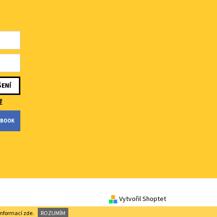
Ě
CEBOOK
Vytvořil Shoptet
 informací
zde
.
ROZUMÍM