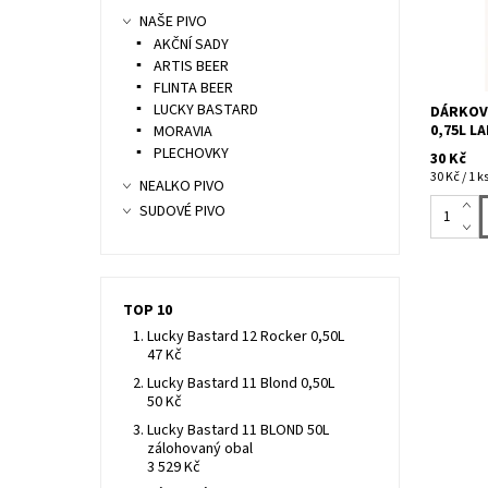
pivkem v
NAŠE PIVO
Výběr pi
AKČNÍ SADY
ARTIS BEER
FLINTA BEER
LUCKY BASTARD
DÁRKOVÁ
0,75L L
MORAVIA
PLECHOVKY
30 Kč
30 Kč / 1 k
NEALKO PIVO
SUDOVÉ PIVO
TOP 10
Lucky Bastard 12 Rocker 0,50L
47 Kč
Lucky Bastard 11 Blond 0,50L
50 Kč
Lucky Bastard 11 BLOND 50L
zálohovaný obal
3 529 Kč