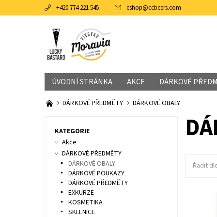
+420 774 221 545
eshop
@
ccbeers.com
ÚVODNÍ STRÁNKA
AKCE
DÁRKOVÉ PŘED
DÁRKOVÉ PŘEDMĚTY
DÁRKOVÉ OBALY
DÁ
KATEGORIE
Akce
DÁRKOVÉ PŘEDMĚTY
DÁRKOVÉ OBALY
Řadit dl
DÁRKOVÉ POUKAZY
DÁRKOVÉ PŘEDMĚTY
EXKURZE
stylový 
KOSMETIKA
lahve o v
Potěšte 
SKLENICE