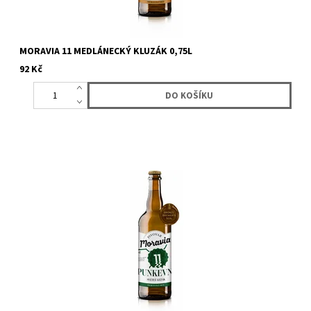
MORAVIA 11 MEDLÁNECKÝ KLUZÁK 0,75L
92 Kč
Příjemně pitelné, jednoduché pivo s umírněným chmelením.
Věrné přeodbrazu klasického českého ležáku přístupného
všem...