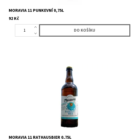
MORAVIA 11 PUNKEVNÍ 0,75L
92 Kč
Svěží vítr do světa českého ležáku. Rathaus je spojení klasické
chuti českého světlého ležáku s vlnou populárních svrchně...
MORAVIA 11 RATHAUSBIER 0,75L