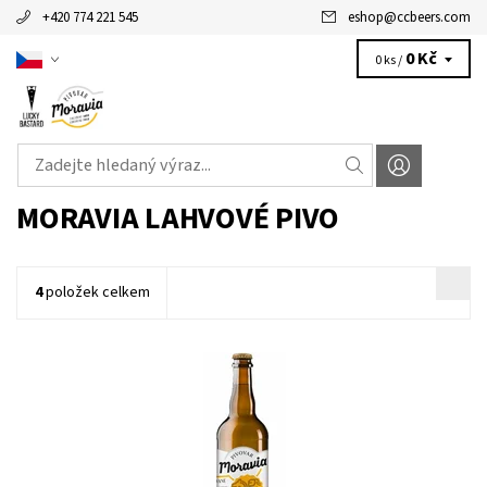
+420 774 221 545
eshop
@
ccbeers.com
0 Kč
0 ks /
MORAVIA LAHVOVÉ PIVO
4
položek celkem
Světle zlaté nefiltrované a nepasterované výčepní pivo českého
typu se středně výraznou sladovou a chmelovou vůní. Středně...