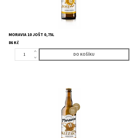
MORAVIA 10 JOŠT 0,75L
86 Kč
DVOJNÁSOBNÝ VÍTĚZ PIVEXU! Pivo sytě zlaté barvy s výrazným a
plným tělem a vyváženou střední hořkostí. Název tohoto...