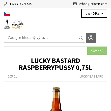
+420 774 221 545
eshop
@
ccbeers.com
0 Kč
0 ks /
NOVINKA
LUCKY BASTARD
RASPBERRYPUSSY 0,75L
265.01
LUCKY BASTARD