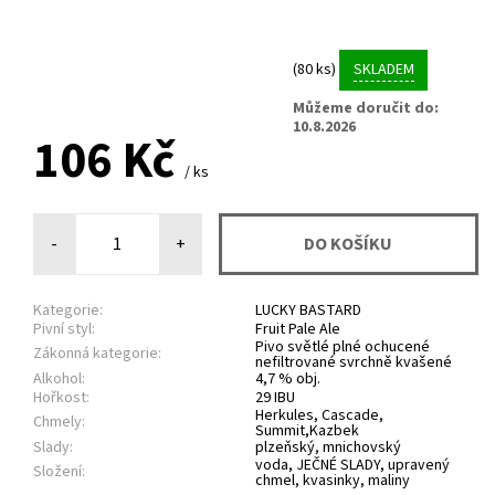
(80 ks)
SKLADEM
Můžeme doručit do:
10.8.2026
106 Kč
/ ks
-
+
Kategorie:
LUCKY BASTARD
Pivní styl:
Fruit Pale Ale
Pivo světlé plné ochucené
Zákonná kategorie:
nefiltrované svrchně kvašené
Alkohol:
4,7 % obj.
Hořkost:
29 IBU
Herkules, Cascade,
Chmely:
Summit,Kazbek
Slady:
plzeňský, mnichovský
voda, JEČNÉ SLADY, upravený
Složení:
chmel, kvasinky, maliny