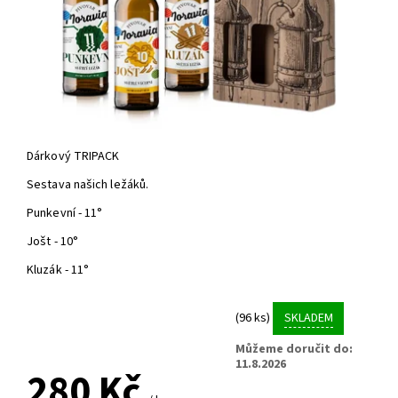
Dárkový TRIPACK
Sestava našich ležáků.
Punkevní - 11°
Jošt - 10°
Kluzák - 11°
(96 ks)
SKLADEM
Můžeme doručit do:
11.8.2026
280 Kč