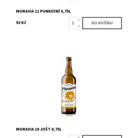
MORAVIA 11 PUNKEVNÍ 0,75L
92 Kč
Světle zlaté nefiltrované a nepasterované výčepní pivo
českého typu se středně výraznou sladovou a
chmelovou vůní. Středně plné sladové tělo, střední až
vyšší hořkost, svěží s výbornou pitelností.
Dostupnost:
Skladem
90
Značka:
Moravia lahvové pivo
MORAVIA 10 JOŠT 0,75L