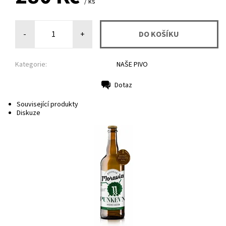
/ ks
-
+
Kategorie:
NAŠE PIVO
Dotaz
Tisk
Související produkty
Diskuze
Příjemně pitelné, jednoduché pivo s umírněným
chmelením. Věrné přeodbrazu klasického českého
ležáku přístupného všem konzumentům.
Dostupnost:
Skladem
116
Značka:
Moravia lahvové pivo