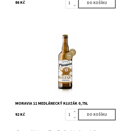
86 Kč
DVOJNÁSOBNÝ VÍTĚZ PIVEXU! Pivo sytě zlaté barvy s
výrazným a plným tělem a vyváženou střední hořkostí.
Název tohoto piva vzdává hold brněnské městské části
Medlánky, kde má pivovar Moravia varnu. Jedním ze
symbolů Medlánek je letiště a právě tady...
Dostupnost:
Skladem
>162
Značka:
Moravia lahvové pivo
MORAVIA 11 MEDLÁNECKÝ KLUZÁK 0,75L
92 Kč