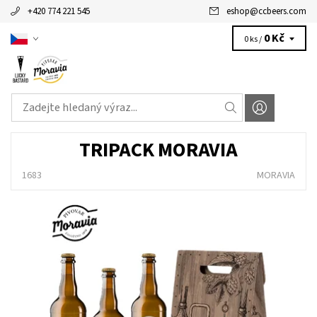
+420 774 221 545
eshop
@
ccbeers.com
0 Kč
0 ks /
TRIPACK MORAVIA
1683
MORAVIA