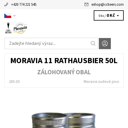
+420 774 221 545
eshop
@
ccbeers.com
0 Kč
0 ks /
MORAVIA 11 RATHAUSBIER 50L
ZÁLOHOVANÝ OBAL
285.03
Moravia sudové pivo