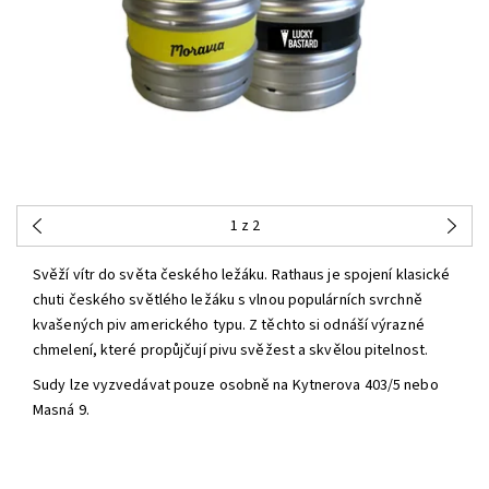
1
z 2
Svěží vítr do světa českého ležáku. Rathaus je spojení klasické
chuti českého světlého ležáku s vlnou populárních svrchně
kvašených piv amerického typu. Z těchto si odnáší výrazné
chmelení, které propůjčují pivu svěžest a skvělou pitelnost.
Sudy lze vyzvedávat pouze osobně na Kytnerova 403/5 nebo
Masná 9.
NA DOTAZ