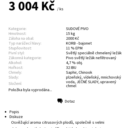
3 004 Kč
/ ks
Kategorie:
SUDOVÉ PIVO
Hmotnost:
15 kg
Záloha na obal:
2000 Kč
Typ narážecí hlavy:
KORB - bajonet
Stupňovitost:
11 % EPM
Pivní styl:
Světlý speciálně chmelený ležák
Zákonná kategorie:
Pivo světlý ležák nefiltrovaný
Alkohol:
4,7 % obj.
Hořkost:
32 IBU
Chmely:
Saphir, Chinook
Slady:
plzeňský, vídeňský, mnichovský
voda, JEČNÉ SLADY, upravený
Složení:
chmel
Položka byla vyprodána...
Dotaz
Tisk
Popis
Diskuze
Osvěžující aroma citrusových plodů, společně s velmi