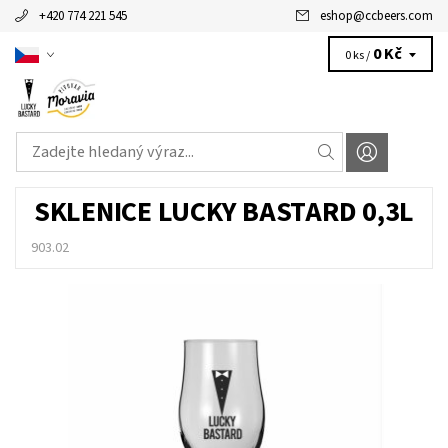
+420 774 221 545
eshop
@
ccbeers.com
0 Kč
0 ks /
SKLENICE LUCKY BASTARD 0,3L
903.02