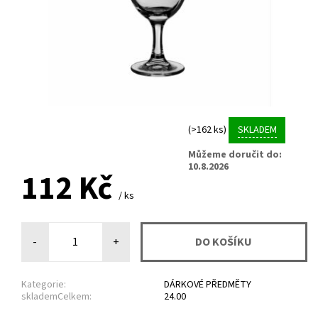
(>162 ks)
SKLADEM
Můžeme doručit do:
10.8.2026
112 Kč
/ ks
-
+
Kategorie:
DÁRKOVÉ PŘEDMĚTY
sklademCelkem:
24.00