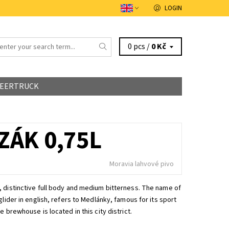
LOGIN
0 pcs /
0 Kč
EERTRUCK
ÁK 0,75L
Moravia lahvové pivo
 distinctive full body and medium bitterness. The name of
glider in english, refers to Medlánky, famous for its sport
e brewhouse is located in this city district.