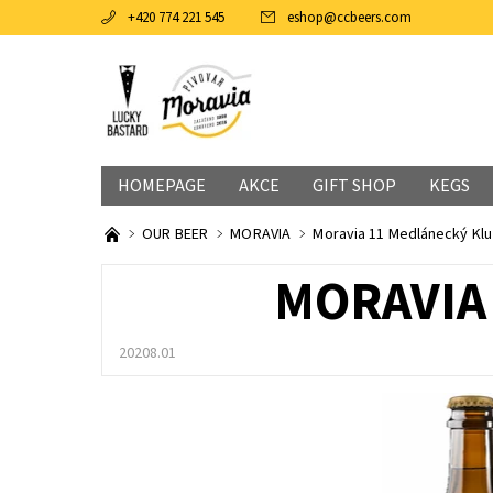
+420 774 221 545
eshop
@
ccbeers.com
HOMEPAGE
AKCE
GIFT SHOP
KEGS
OUR BEER
MORAVIA
Moravia 11 Medlánecký Klu
MORAVIA
20208.01