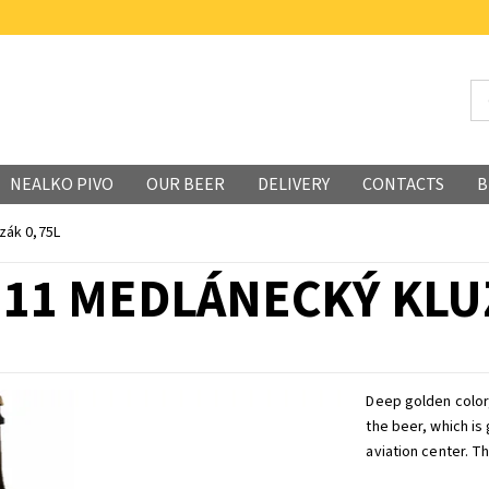
NEALKO PIVO
OUR BEER
DELIVERY
CONTACTS
B
zák 0,75L
 11 MEDLÁNECKÝ KLUZ
Deep golden color,
the beer, which is 
aviation center. Th