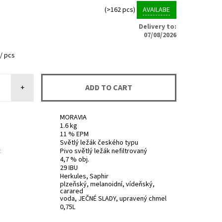
(>162 pcs)
AVAILABE
Delivery to:
07/08/2026
č
/ pcs
+
MORAVIA
1.6 kg
11 % EPM
Světlý ležák českého typu
:
Pivo světlý ležák nefiltrovaný
4,7 % obj.
29 IBU
Herkules, Saphir
plzeňský, melanoidní, vídeňský,
carared
voda, JEČNÉ SLADY, upravený chmel
0,75L