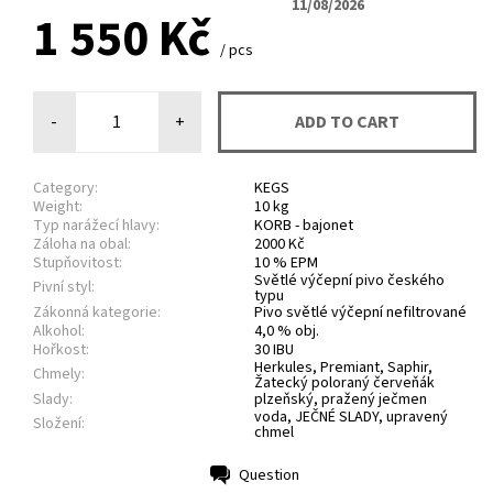
11/08/2026
1 550 Kč
/ pcs
-
+
Category:
KEGS
Weight:
10 kg
Typ narážecí hlavy:
KORB - bajonet
Záloha na obal:
2000 Kč
Stupňovitost:
10 % EPM
Světlé výčepní pivo českého
Pivní styl:
typu
Zákonná kategorie:
Pivo světlé výčepní nefiltrované
Alkohol:
4,0 % obj.
Hořkost:
30 IBU
Herkules, Premiant, Saphir,
Chmely:
Žatecký poloraný červeňák
Slady:
plzeňský, pražený ječmen
voda, JEČNÉ SLADY, upravený
Složení:
chmel
Question