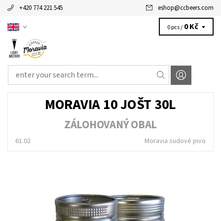
+420 774 221 545
eshop
@
ccbeers.com
0 Kč
0 pcs /
MORAVIA 10 JOŠT 30L
ZÁLOHOVANÝ OBAL
61.02
Moravia sudové pivo