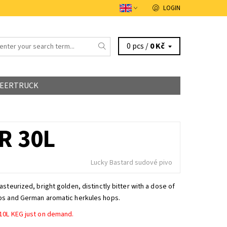
LOGIN
0 pcs /
0 Kč
EERTRUCK
R 30L
Lucky Bastard sudové pivo
asteurized, bright golden, distinctly bitter with a dose of
ps and German aromatic herkules hops.
10L KEG just on demand.