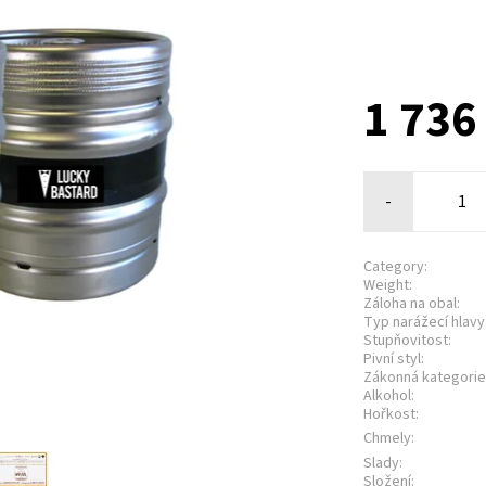
1 736
-
Category:
Weight:
Záloha na obal:
Typ narážecí hlavy
Stupňovitost:
Pivní styl:
Zákonná kategorie
Alkohol:
Hořkost:
Chmely:
Slady:
Složení: