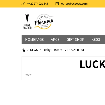
+420 774 221 545
eshop
@
ccbeers.com
HOMEPAGE
AKCE
GIFT SHOP
KEGS
KEGS
Lucky Bastard 12 ROCKER 30L
LUCK
26.25