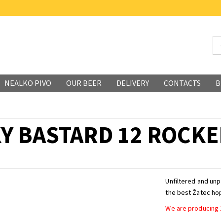
NEALKO PIVO
OUR BEER
DELIVERY
CONTACTS
B
Y BASTARD 12 ROCKE
Unfiltered and unp
the best Žatec ho
We are producing 