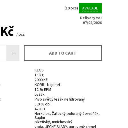
(10 pcs)
AVAILABE
Delivery to:
07/08/2026
 Kč
/ pcs
+
KEGS
15 kg
2000 Kč
:
KORB - bajonet
12 % EPM
Ležák
:
Pivo světlý ležák nefiltrovaný
5,0 % obj.
42 IBU
Herkules, Žatecký poloraný červeňák,
Saphir
plzeňský, mnichovský
voda, JEČNÉ SLADY, upravený chmel