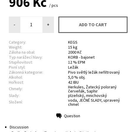
906 Kč
/ pcs
-
+
Category:
KEGS
Weight:
15 kg
Záloha na obal:
2000 Kč
Typ narážecí hlavy:
KORB - bajonet
Stupňovitost:
12 % EPM
Pivní styl:
Ležák
Zákonná kategorie:
Pivo světlý ležák nefiltrovaný
Alkohol:
5,0 % obj.
Hořkost:
42 IBU
Herkules, Žatecký poloraný
Chmely:
červeňák, Saphir
Slady:
plzeňský, mnichovský
voda, JEČNÉ SLADY, upravený
Složení:
chmel
Question
Print
Discussion