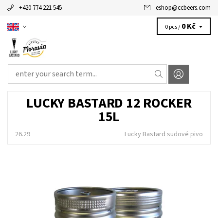
+420 774 221 545
eshop
@
ccbeers.com
0 Kč
0 pcs /
LUCKY BASTARD 12 ROCKER
15L
26.29
Lucky Bastard sudové pivo